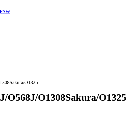
1308Sakura/O1325
J/O568J/O1308Sakura/O1325