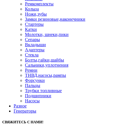
Ремкомплекты
Кольца
Ножи,зубы
Замки резиновые,наконечники
Стартеры
Катки
Молотки, шнеки,пики
Сепары
Вкладыши
Адаптеры
Стекла
Болты,гайки,шайбы
Сальники,уплотнения
Ремни
ТНВД,насосы,рампы
Форсунки
Пальцы
Трубки топливные
Подшипники
Насосы
Разное
Генераторы
СВЯЖИТЕСЬ С НАМИ!