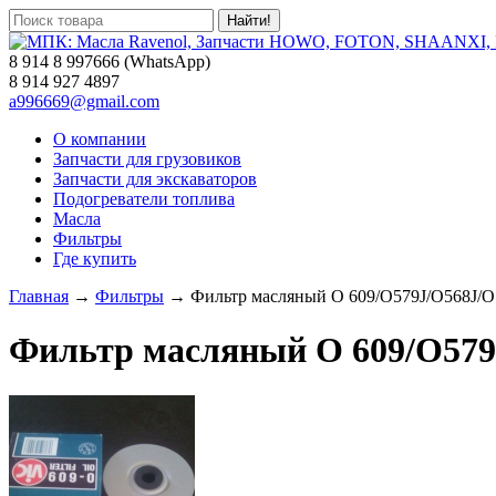
8 914 8 997666 (WhatsApp)
8 914 927 4897
a996669@gmail.com
О компании
Запчасти для грузовиков
Запчасти для экскаваторов
Подогреватели топлива
Масла
Фильтры
Где купить
Главная
→
Фильтры
→ Фильтр масляный O 609/O579J/O568J/O
Фильтр масляный O 609/O579