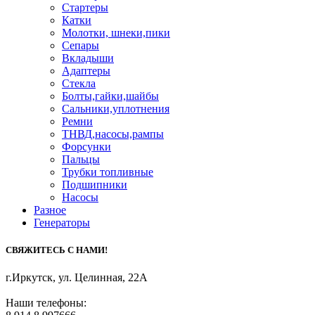
Стартеры
Катки
Молотки, шнеки,пики
Сепары
Вкладыши
Адаптеры
Стекла
Болты,гайки,шайбы
Сальники,уплотнения
Ремни
ТНВД,насосы,рампы
Форсунки
Пальцы
Трубки топливные
Подшипники
Насосы
Разное
Генераторы
СВЯЖИТЕСЬ С НАМИ!
г.Иркутск
,
ул. Целинная, 22А
Наши телефоны: