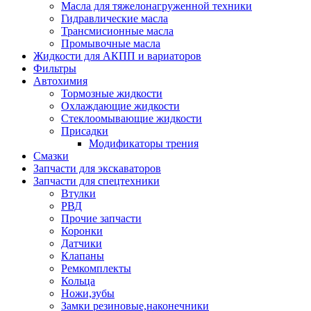
Масла для тяжелонагруженной техники
Гидравлические масла
Трансмисионные масла
Промывочные масла
Жидкости для АКПП и вариаторов
Фильтры
Автохимия
Тормозные жидкости
Охлаждающие жидкости
Стеклоомывающие жидкости
Присадки
Модификаторы трения
Смазки
Запчасти для экскаваторов
Запчасти для спецтехники
Втулки
РВД
Прочие запчасти
Коронки
Датчики
Клапаны
Ремкомплекты
Кольца
Ножи,зубы
Замки резиновые,наконечники