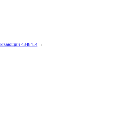
сывающий 4348414
→